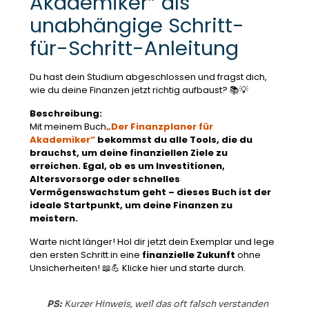
Akademiker” als
unabhängige Schritt-
für-Schritt-Anleitung
Du hast dein Studium abgeschlossen und fragst dich,
wie du deine Finanzen jetzt richtig aufbaust? 📚💡
Beschreibung:
Mit meinem Buch
„Der Finanzplaner für
Akademiker“
bekommst du alle Tools, die du
brauchst, um deine
finanziellen Ziele
zu
erreichen. Egal, ob es um
Investitionen
,
Altersvorsorge
oder
schnelles
Vermögenswachstum
geht – dieses Buch ist der
ideale
Startpunkt
, um deine Finanzen zu
meistern.
Warte nicht länger! Hol dir jetzt dein Exemplar und lege
den ersten Schritt in eine
finanzielle Zukunft
ohne
Unsicherheiten! 📖💪 Klicke hier und starte durch.
PS:
Kurzer Hinweis, weil das oft falsch verstanden