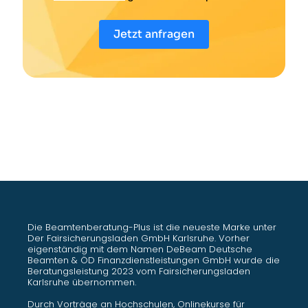
Jetzt anfragen
Die Beamtenberatung-Plus ist die neueste Marke unter
Der Fairsicherungsladen GmbH Karlsruhe. Vorher
eigenständig mit dem Namen DeBeam Deutsche
Beamten & ÖD Finanzdienstleistungen GmbH wurde die
Beratungsleistung 2023 vom Fairsicherungsladen
Karlsruhe übernommen.
Durch Vorträge an Hochschulen, Onlinekurse für