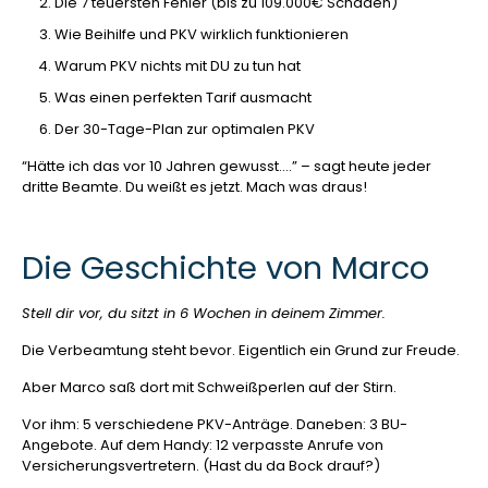
Die 7 teuersten Fehler (bis zu 109.000€ Schaden)
Wie Beihilfe und PKV wirklich funktionieren
Warum PKV nichts mit DU zu tun hat
Was einen perfekten Tarif ausmacht
Der 30-Tage-Plan zur optimalen PKV
“Hätte ich das vor 10 Jahren gewusst….” – sagt heute jeder
dritte Beamte. Du weißt es jetzt. Mach was draus!
Die Geschichte von Marco
Stell dir vor, du sitzt in 6 Wochen in deinem Zimmer.
Die Verbeamtung steht bevor. Eigentlich ein Grund zur Freude.
Aber Marco saß dort mit Schweißperlen auf der Stirn.
Vor ihm: 5 verschiedene PKV-Anträge. Daneben: 3 BU-
Angebote. Auf dem Handy: 12 verpasste Anrufe von
Versicherungsvertretern. (Hast du da Bock drauf?)