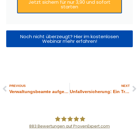
Jetzt sichern für nur 3,90 und sofort
starten
Noch nicht überzeugt? Hier im kostenlosen
Webinar mehr erfahren!
PREVIOUS
NEXT
Verwaltungsbeamte aufgepasst: Dein Weg zur perfekten PKV – Schluss mit dem Online-Wirrwarr und Testsieger-Mythen!
Unfallversicherung: Ein Treppensturz, eine Versicherung, die funktioniert
883
Bewertungen auf ProvenExpert.com
Der Fairsicherungsladen GmbH