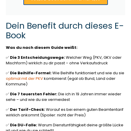
Dein Benefit durch dieses E-
Book
Was du nach diesem Guide weißt:
✅
Die 3 Entscheidungswege:
Welcher Weg (PKV, GKV oder
Mischform) wirklich zu dir passt – ohne Verkaufsdruck
✅
Die Beihilfe-Formel:
Wie Beihilfe funktioniert und wie du sie
optimal mit der PKV
kombinierst (egal ob Bund, Land oder
Kommune)
✅
Die 7 teuersten Fehler:
Die ich in 19 Jahren immer wieder
sehe – und wie du sie vermeidest
✅
Der Tarif-Check:
Worauf es bei einem guten Beamtentarif
wirklich ankommt (Spoiler: nicht der Preis)
✅
Die DU-Falle:
Warum Dienstunfähigkeit deine größte Lücke
ist und wie du sie schließt