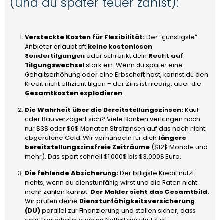
(und du später teuer zahlst):
Versteckte Kosten für Flexibilität:
Der “günstigste”
Anbieter erlaubt oft
keine kostenlosen
Sondertilgungen
oder schränkt dein
Recht auf
Tilgungswechsel
stark ein. Wenn du später eine
Gehaltserhöhung oder eine Erbschaft hast, kannst du den
Kredit nicht effizient tilgen – der Zins ist niedrig, aber die
Gesamtkosten explodieren
.
Die Wahrheit über die Bereitstellungszinsen:
Kauf
oder Bau verzögert sich? Viele Banken verlangen nach
nur
$3$
oder
$6$
Monaten Strafzinsen auf das noch nicht
abgerufene Geld. Wir verhandeln für dich
längere
bereitstellungszinsfreie Zeiträume
(
$12$
Monate und
mehr). Das spart schnell
$1.000$
bis
$3.000$
Euro.
Die fehlende Absicherung:
Der billigste Kredit nützt
nichts, wenn du dienstunfähig wirst und die Raten nicht
mehr zahlen kannst.
Der Makler sieht das Gesamtbild.
Wir prüfen deine
Dienstunfähigkeitsversicherung
(DU)
parallel zur Finanzierung und stellen sicher, dass
dein Traumhaus auch im Notfall geschützt ist.