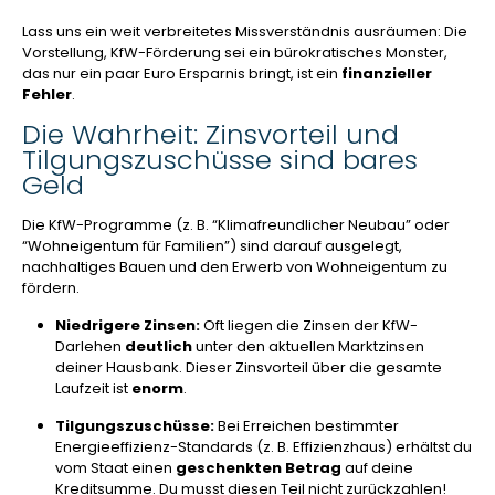
Lass uns ein weit verbreitetes Missverständnis ausräumen: Die
Vorstellung, KfW-Förderung sei ein bürokratisches Monster,
das nur ein paar Euro Ersparnis bringt, ist ein
finanzieller
Fehler
.
Die Wahrheit: Zinsvorteil und
Tilgungszuschüsse sind bares
Geld
Die KfW-Programme (z. B. “Klimafreundlicher Neubau” oder
“Wohneigentum für Familien”) sind darauf ausgelegt,
nachhaltiges Bauen und den Erwerb von Wohneigentum zu
fördern.
Niedrigere Zinsen:
Oft liegen die Zinsen der KfW-
Darlehen
deutlich
unter den aktuellen Marktzinsen
deiner Hausbank. Dieser Zinsvorteil über die gesamte
Laufzeit ist
enorm
.
Tilgungszuschüsse:
Bei Erreichen bestimmter
Energieeffizienz-Standards (z. B. Effizienzhaus) erhältst du
vom Staat einen
geschenkten Betrag
auf deine
Kreditsumme. Du musst diesen Teil nicht zurückzahlen!