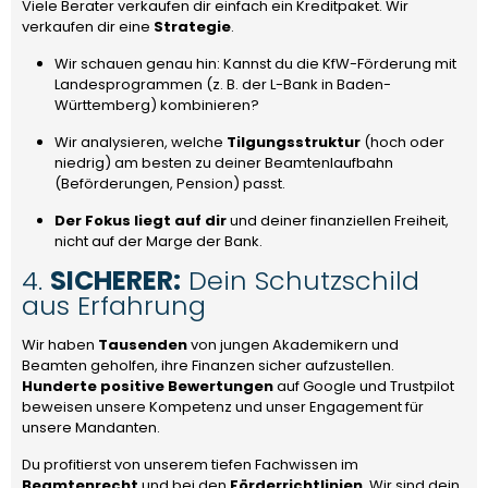
Viele Berater verkaufen dir einfach ein Kreditpaket. Wir
verkaufen dir eine
Strategie
.
Wir schauen genau hin: Kannst du die KfW-Förderung mit
Landesprogrammen (z. B. der L-Bank in Baden-
Württemberg) kombinieren?
Wir analysieren, welche
Tilgungsstruktur
(hoch oder
niedrig) am besten zu deiner Beamtenlaufbahn
(Beförderungen, Pension) passt.
Der Fokus liegt auf dir
und deiner finanziellen Freiheit,
nicht auf der Marge der Bank.
4.
SICHERER:
Dein Schutzschild
aus Erfahrung
Wir haben
Tausenden
von jungen Akademikern und
Beamten geholfen, ihre Finanzen sicher aufzustellen.
Hunderte positive Bewertungen
auf Google und Trustpilot
beweisen unsere Kompetenz und unser Engagement für
unsere Mandanten.
Du profitierst von unserem tiefen Fachwissen im
Beamtenrecht
und bei den
Förderrichtlinien
. Wir sind dein