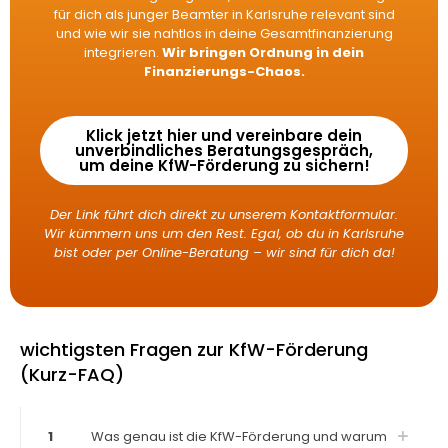
für dich als junger Beamter in Karlsruhe relevant sind
und wie wir sie nahtlos in deine Gesamtfinanzierung
integrieren.
Wir bringen Ordnung in dein
Finanzierungs-Chaos.
Klick jetzt hier und vereinbare dein
unverbindliches Beratungsgespräch,
um deine KfW-Förderung zu sichern!
Der Link führt dich direkt zu unserem Kontaktformular.
Wir kümmern uns um den Rest. Egal, ob du in Karlsruhe
bist oder per Online-Beratung – wir sind für dich da!
wichtigsten Fragen zur KfW-Förderung
(Kurz-FAQ)
1
Was genau ist die KfW-Förderung und warum