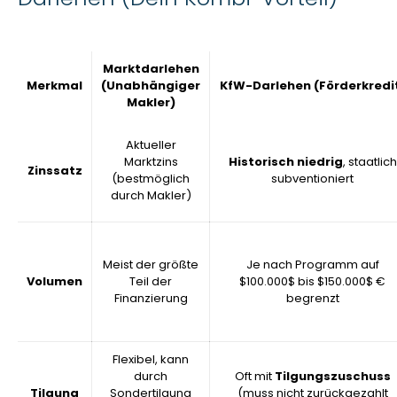
Marktdarlehen
Merkmal
(Unabhängiger
KfW-Darlehen (Förderkredi
Makler)
Aktueller
Marktzins
Historisch niedrig
, staatlich
Zinssatz
(bestmöglich
subventioniert
durch Makler)
Meist der größte
Je nach Programm auf
Volumen
Teil der
$100.000$
bis
$150.000$
€
Finanzierung
begrenzt
Flexibel, kann
durch
Oft mit
Tilgungszuschuss
Tilgung
Sondertilgung
(muss nicht zurückgezahlt