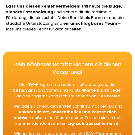
Lass uns diesen Fehler vermeiden!
Triff heute die
kluge,
sichere Entscheidung
und sichere dir die maximale
Förderung, die dir zusteht. Deine Bonität als Beamter und die
staatliche Unterstützung sind ein
unschlagbares Team
–
lass uns dieses Team für dich arbeiten.
Dein nächster Schritt: Sichere dir deinen
Vorsprung!
Die KfW-Programme ändern sich ständig und die
besten Zinskonditionen sind volatil.
Warte nicht!
Jeder
Tag des Zögerns kann dich Tausende von Euro kosten.
Wir laden dich ein, den ersten Schritt zu machen. Das ist
unkompliziert, unverbindlich und kostet dich
nichts
– außer einer Stunde deiner Zeit, die sich in den
kommenden Jahrzehnten
zigfach auszahlen wird.
Wir erklären dir ganz genau, welche KfW-Förderungen