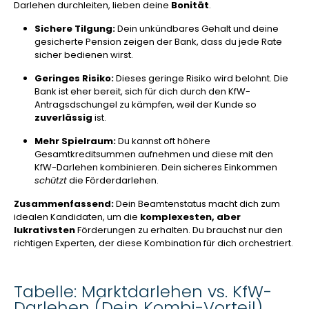
Darlehen durchleiten, lieben deine
Bonität
.
Sichere Tilgung:
Dein unkündbares Gehalt und deine
gesicherte Pension zeigen der Bank, dass du jede Rate
sicher bedienen wirst.
Geringes Risiko:
Dieses geringe Risiko wird belohnt. Die
Bank ist eher bereit, sich für dich durch den KfW-
Antragsdschungel zu kämpfen, weil der Kunde so
zuverlässig
ist.
Mehr Spielraum:
Du kannst oft höhere
Gesamtkreditsummen aufnehmen und diese mit den
KfW-Darlehen kombinieren. Dein sicheres Einkommen
schützt
die Förderdarlehen.
Zusammenfassend:
Dein Beamtenstatus macht dich zum
idealen Kandidaten, um die
komplexesten, aber
lukrativsten
Förderungen zu erhalten. Du brauchst nur den
richtigen Experten, der diese Kombination für dich orchestriert.
Tabelle: Marktdarlehen vs. KfW-
Darlehen (Dein Kombi-Vorteil)