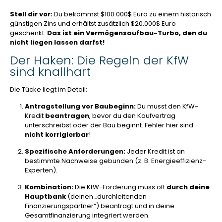
Stell dir vor:
Du bekommst
$100.000$
Euro zu einem historisch
günstigen Zins und erhältst zusätzlich
$20.000$
Euro
geschenkt.
Das ist ein Vermögensaufbau-Turbo, den du
nicht liegen lassen darfst!
Der Haken: Die Regeln der KfW
sind knallhart
Die Tücke liegt im Detail:
Antragstellung vor Baubeginn:
Du musst den KfW-
Kredit
beantragen
, bevor du den Kaufvertrag
unterschreibst oder der Bau beginnt. Fehler hier sind
nicht korrigierbar
!
Spezifische Anforderungen:
Jeder Kredit ist an
bestimmte Nachweise gebunden (z. B. Energieeffizienz-
Experten).
Kombination:
Die KfW-Förderung muss oft
durch deine
Hauptbank
(deinen „durchleitenden
Finanzierungspartner“) beantragt und in deine
Gesamtfinanzierung integriert werden.