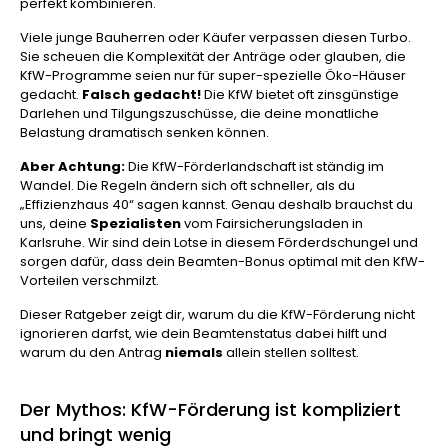
perfekt kombinieren.
Viele junge Bauherren oder Käufer verpassen diesen Turbo.
Sie scheuen die Komplexität der Anträge oder glauben, die
KfW-Programme seien nur für super-spezielle Öko-Häuser
gedacht.
Falsch gedacht!
Die KfW bietet oft zinsgünstige
Darlehen und Tilgungszuschüsse, die deine monatliche
Belastung dramatisch senken können.
Aber Achtung:
Die KfW-Förderlandschaft ist ständig im
Wandel. Die Regeln ändern sich oft schneller, als du
„Effizienzhaus 40“ sagen kannst. Genau deshalb brauchst du
uns, deine
Spezialisten
vom Fairsicherungsladen in
Karlsruhe. Wir sind dein Lotse in diesem Förderdschungel und
sorgen dafür, dass dein Beamten-Bonus optimal mit den KfW-
Vorteilen verschmilzt.
Dieser Ratgeber zeigt dir, warum du die KfW-Förderung nicht
ignorieren darfst, wie dein Beamtenstatus dabei hilft und
warum du den Antrag
niemals
allein stellen solltest.
Der Mythos: KfW-Förderung ist kompliziert
und bringt wenig