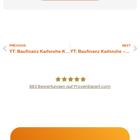
PREVIOUS
NEXT
YT: Baufinanz Karlsruhe-KFW und Hausbanken
YT: Baufinanz Karlsruhe – Über uns (Video 1)
883
Bewertungen auf ProvenExpert.com
Der Fairsicherungsladen GmbH
Versicherungsmakler und
Finanzberater Karlsruhe