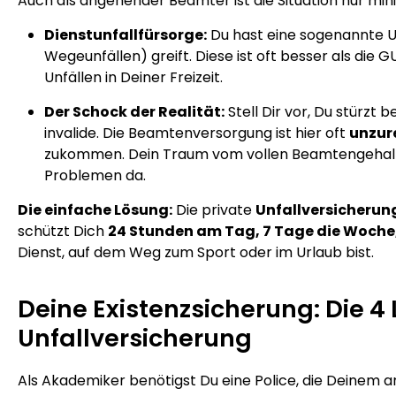
Auch als angehender Beamter ist die Situation nur min
Dienstunfallfürsorge:
Du hast eine sogenannte Un
Wegeunfällen) greift. Diese ist oft besser als die GU
Unfällen in Deiner Freizeit.
Der Schock der Realität:
Stell Dir vor, Du stürzt
invalide. Die Beamtenversorgung ist hier oft
unzur
zukommen. Dein Traum vom vollen Beamtengehalt is
Problemen da.
Die einfache Lösung:
Die private
Unfallversicherun
schützt Dich
24 Stunden am Tag, 7 Tage die Woche, 
Dienst, auf dem Weg zum Sport oder im Urlaub bist.
Deine Existenzsicherung: Die 4
Unfallversicherung
Als Akademiker benötigst Du eine Police, die Deinem 