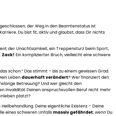
abgeschlossen, der Weg in den Beamtenstatus ist
iere. Du bist fit, aktiv und glaubst, dass Dir nichts
ment der Unachtsamkeit, ein Treppensturz beim Sport,
.
Zack!
Ein komplizierter Bruch, vielleicht eine schwere
n das schon.“ Das stimmt – bis zu einem gewissen Grad.
 Dein Leben
dauerhaft verändert
? Wer finanziert den
enslange Betreuung? Und wer gleicht den
n Invalidität Deinen anspruchsvollen Beruf nicht mehr
nleben platzt?
 Heilbehandlung. Deine eigentliche Existenz – Deine
alle eines schweren Unfalls
massiv gefährdet
, wenn Du