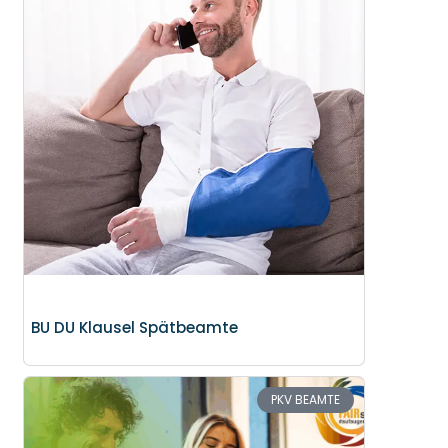
BU DU Klausel Spätbeamte
PKV BEAMTE