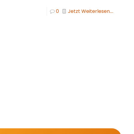
0
Jetzt Weiterlesen....
sicherungsmakler und Finanzberater Karlsruhe