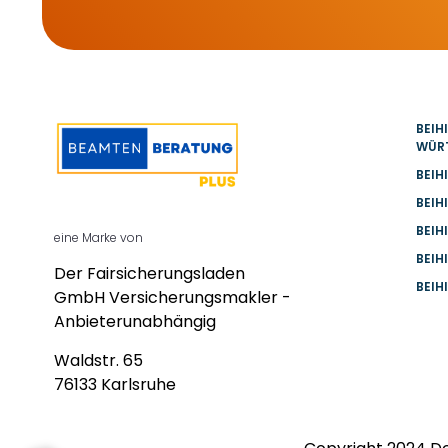
BEIH
WÜR
BEIH
BEIH
BEIH
eine Marke von
BEIH
Der Fairsicherungsladen
BEIH
GmbH Versicherungsmakler -
Anbieterunabhängig
Waldstr. 65
76133 Karlsruhe