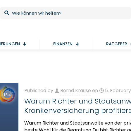
HERUNGEN
FINANZEN
RATGEBER
Published by
Bernd Krause
on
5. Februar
Warum Richter und Staatsanwä
Krankenversicherung profitier
Warum Richter und Staatsanwälte von der pri
beste Wahl für die Beamtung Du bist Richter o