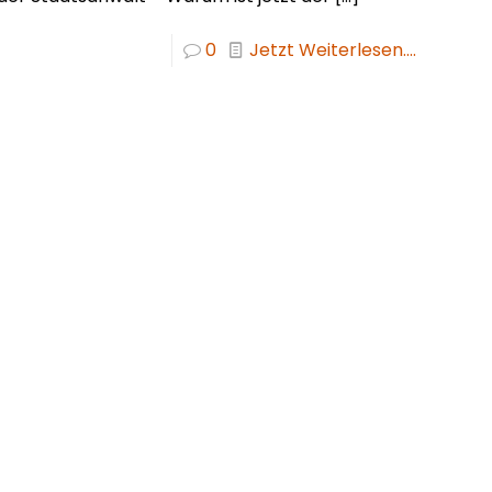
0
Jetzt Weiterlesen....
sicherungsmakler und Finanzberater Karlsruhe