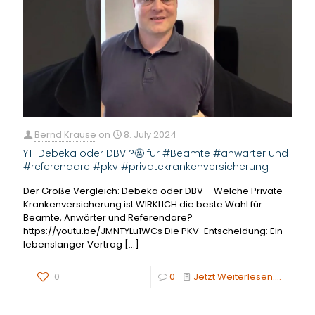
Bernd Krause
on
8. July 2024
YT: Debeka oder DBV ?🤬 für #Beamte #anwärter und
#referendare #pkv #privatekrankenversicherung
Der Große Vergleich: Debeka oder DBV – Welche Private
Krankenversicherung ist WIRKLICH die beste Wahl für
Beamte, Anwärter und Referendare?
https://youtu.be/JMNTYLu1WCs Die PKV-Entscheidung: Ein
lebenslanger Vertrag
[…]
0
0
Jetzt Weiterlesen....