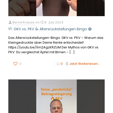
Bernd Krause
on
8. July 2024
YT: GKV vs. PKV 🥳 Altersrückstellungen Bingo 😅
Das Altersrückstellungen-Bingo: GKV vs. PKV – Warum das
Kleingedruckte über Deine Rente entscheidet!
https://youtu.be/Xm2AgzKRZUM Der Mythos von GKV vs.
PKV: Du vergleichst Äpfel mit Birnen –
[…]
0
0
Jetzt Weiterlesen....