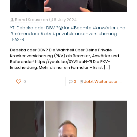
Bernd Krause
on
8. July 2024
YT: Debeka oder DBV ?🤬 für #Beamte #anwärter und
#referendare #pkv #privatekrankenversicherung
TEASER
Debeka oder DBV? Die Wahrheit über Deine Private
Krankenversicherung (PKV) als Beamter, Anwärter und
Referendar! https://youtu.be/0YV1teaH-7I Die PKV-
Entscheidung: Mehr als nur ein Formular – Es ist
[…]
0
0
Jetzt Weiterlesen....