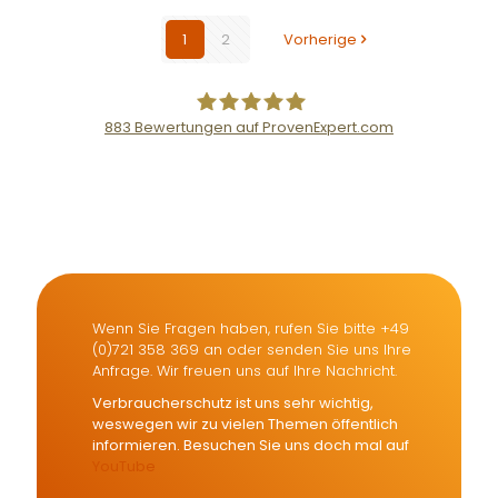
1
2
Vorherige
883
Bewertungen auf ProvenExpert.com
Der Fairsicherungsladen GmbH
Versicherungsmakler und
Finanzberater Karlsruhe
Wenn Sie Fragen haben, rufen Sie bitte +49
(0)721 358 369 an oder senden Sie uns Ihre
Anfrage. Wir freuen uns auf Ihre Nachricht.
Verbraucherschutz ist uns sehr wichtig,
weswegen wir zu vielen Themen öffentlich
informieren. Besuchen Sie uns doch mal auf
YouTube