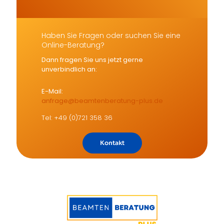
Haben Sie Fragen oder suchen Sie eine
Online-Beratung?
Dann fragen Sie uns jetzt gerne
unverbindlich an:
E-Mail:
anfrage@beamtenberatung-plus.de
Tel: +49 (0)721 358 36
Kontakt