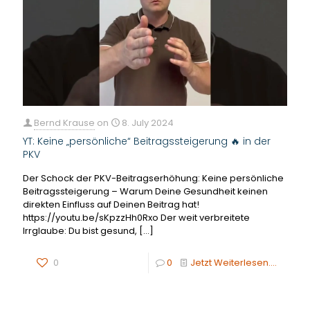
Bernd Krause
on
8. July 2024
YT: Keine „persönliche“ Beitragssteigerung 🔥 in der
PKV
Der Schock der PKV-Beitragserhöhung: Keine persönliche
Beitragssteigerung – Warum Deine Gesundheit keinen
direkten Einfluss auf Deinen Beitrag hat!
https://youtu.be/sKpzzHh0Rxo Der weit verbreitete
Irrglaube: Du bist gesund,
[…]
0
0
Jetzt Weiterlesen....