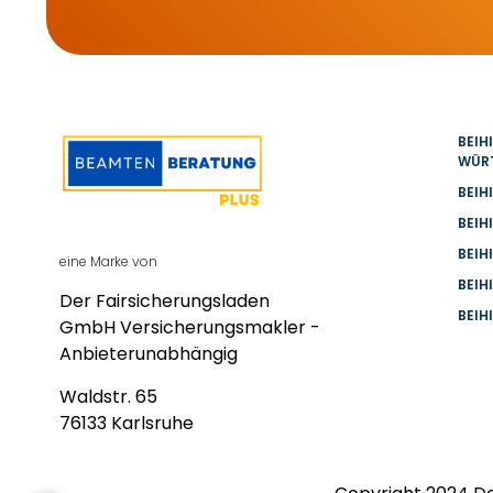
BEIH
WÜR
BEIH
BEIH
BEIH
eine Marke von
BEIH
Der Fairsicherungsladen
BEIH
GmbH Versicherungsmakler -
Anbieterunabhängig
Waldstr. 65
76133 Karlsruhe