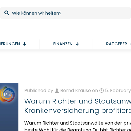
HERUNGEN
FINANZEN
RATGEBER
Published by
Bernd Krause
on
5. Februar
Warum Richter und Staatsanwä
Krankenversicherung profitier
Warum Richter und Staatsanwälte von der pri
beste Wahl für die Beamtung Du bist Richter o