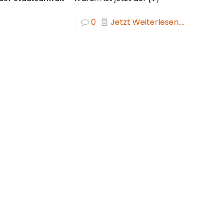
0
Jetzt Weiterlesen....
sicherungsmakler und Finanzberater Karlsruhe