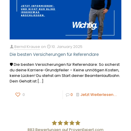
Bernd Krause
on
10. January 2025
Die besten Versicherungen für Referendare
🛡️ Die besten Versicherungen für Referendare: So sicherst
du deine Karriere-Grundpfeiler – Keine unnötigen Kosten,
keine Lücken! Du stehst am Start deiner Beamtenlaufbahn.
Dein Gehalt ist
[…]
0
0
Jetzt Weiterlesen....
883
Bewertungen auf ProvenExpert.com