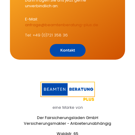
Dann fragen Sie uns jetzt gerne
unverbindlich an:
E-Mail:
anfrage@beamtenberatung-plus.de
Tel: +49 (0)721 358 36
Kontakt
eine Marke von
Der Fairsicherungsladen GmbH
Versicherungsmakler - Anbieterunabhängig
Waldstr. 65