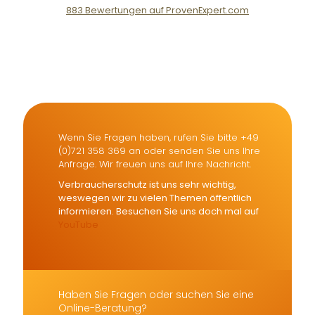
883
Bewertungen auf ProvenExpert.com
Der Fairsicherungsladen GmbH
Versicherungsmakler und
Finanzberater Karlsruhe
Wenn Sie Fragen haben, rufen Sie bitte +49
(0)721 358 369 an oder senden Sie uns Ihre
Anfrage. Wir freuen uns auf Ihre Nachricht.
Verbraucherschutz ist uns sehr wichtig,
weswegen wir zu vielen Themen öffentlich
informieren. Besuchen Sie uns doch mal auf
YouTube
Haben Sie Fragen oder suchen Sie eine
Online-Beratung?