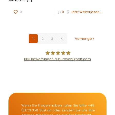
wirklich für
[…]
0
0
Jetzt Weiterlesen....
1
2
3
4
Vorherige
883
Bewertungen auf ProvenExpert.com
Der Fairsicherungsladen GmbH
Versicherungsmakler und
Finanzberater Karlsruhe
Wenn Sie Fragen haben, rufen Sie bitte +49
(0)721 358 369 an oder senden Sie uns Ihre