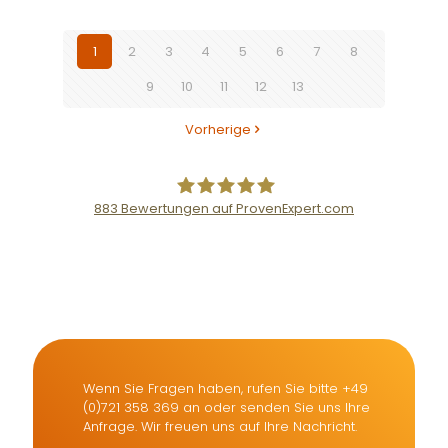
1
2
3
4
5
6
7
8
9
10
11
12
13
Vorherige
883
Bewertungen auf ProvenExpert.com
Der Fairsicherungsladen GmbH
Versicherungsmakler und
Finanzberater Karlsruhe
Wenn Sie Fragen haben, rufen Sie bitte +49
(0)721 358 369 an oder senden Sie uns Ihre
Anfrage. Wir freuen uns auf Ihre Nachricht.