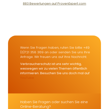
883
Bewertungen auf ProvenExpert.com
Der Fairsicherungsladen GmbH
Versicherungsmakler und
Finanzberater Karlsruhe
Wenn Sie Fragen haben, rufen Sie bitte +49
(0)721 358 369 an oder senden Sie uns Ihre
Anfrage. Wir freuen uns auf Ihre Nachricht.
Verbraucherschutz ist uns sehr wichtig,
weswegen wir zu vielen Themen öffentlich
informieren. Besuchen Sie uns doch mal auf
YouTube
Haben Sie Fragen oder suchen Sie eine
Online-Beratung?